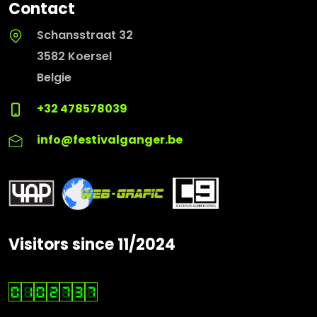
Contact
Schansstraat 32
3582 Koersel
Belgie
+32 478578039
info@festivalganger.be
Visitors since 11/2024